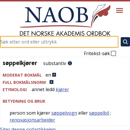
Fritekst-søk
søppelkjører
søppelkjører
substantiv
en
MODERAT BOKMÅL
FULL BOKMÅLSNORM
annet ledd
kjører
ETYMOLOGI
BETYDNING OG BRUK
person som kjører
søppelvogn
eller
søppelbil
;
renovasjonsarbeider
Siter denne ordartikkelen