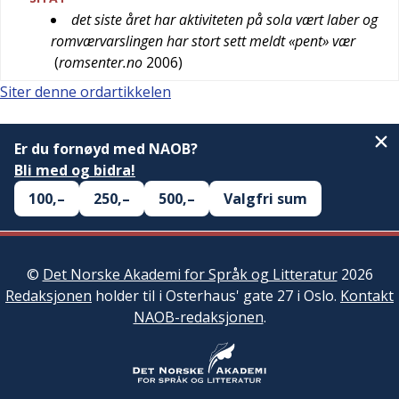
det siste året har aktiviteten på sola vært laber og
romværvarslingen har stort sett meldt «pent» vær
(
romsenter.no
2006
)
Siter denne ordartikkelen
Er du fornøyd med NAOB?
Bli med og bidra!
100,–
250,–
500,–
Valgfri sum
©
Det Norske Akademi for Språk og Litteratur
2026
Redaksjonen
holder til i Osterhaus' gate 27 i Oslo.
Kontakt
NAOB-redaksjonen
.