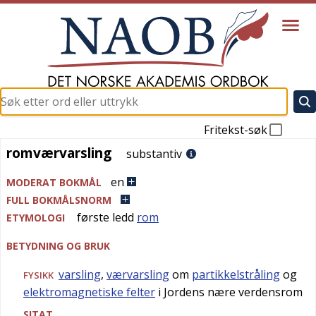
Fritekst-søk
romværvarsling
romværvarsling
substantiv
en
MODERAT BOKMÅL
FULL BOKMÅLSNORM
første ledd
rom
ETYMOLOGI
BETYDNING OG BRUK
varsling
,
værvarsling
om
partikkelstråling
og
FYSIKK
elektromagnetiske felter
i Jordens nære verdensrom
SITAT