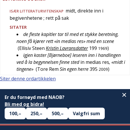
midt, direkte inn i
ISÆR
LITTERATURVITENSKAP
begivenhetene
; rett på sak
SITATER
de fleste kapitler tar til med et stykke beretning,
noen få kjører rett «in medias res» med en scene
(
Ellisiv Steen
Kristin Lavransdatter
199
)
1969
igjen kaster [Bjørneboe] leseren inn i handlingen
ved å la begynnelsen finne sted
in medias res
, «midt i
tingene»
(
Tore Rem
Sin egen herre
395
)
2009
Siter denne ordartikkelen
Er du fornøyd med NAOB?
Bli med og bidra!
100,–
250,–
500,–
Valgfri sum