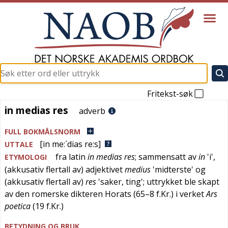
Fritekst-søk
in medias res
in medias res
adverb
FULL BOKMÅLSNORM
[in me:´dias re:s]
UTTALE
fra
latin
in medias res
; sammensatt av
in
'
i
',
ETYMOLOGI
(akkusativ flertall av) adjektivet
medius
'
midterste
' og
(akkusativ flertall av)
res
'
saker, ting
'; uttrykket ble skapt
av den romerske dikteren Horats (65–8 f.Kr.) i verket
Ars
poetica
(19 f.Kr.)
BETYDNING OG BRUK