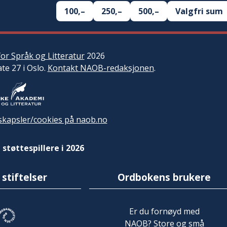
100,–
250,–
500,–
Valgfri sum
or Språk og Litteratur
2026
ate 27 i Oslo.
Kontakt NAOB-redaksjonen
.
kapsler/cookies på naob.no
 støttespillere i 2026
 stiftelser
Ordbokens brukere
Er du fornøyd med
NAOB? Store og små