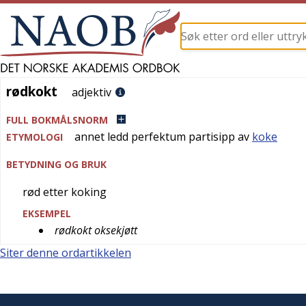
rødkokt
rødkokt
adjektiv
FULL BOKMÅLSNORM
annet ledd perfektum partisipp av
koke
ETYMOLOGI
BETYDNING OG BRUK
rød etter koking
EKSEMPEL
rødkokt oksekjøtt
Siter denne ordartikkelen