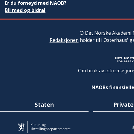
Er du fornøyd med NAOB?
Bli med og bidra!
©
Det Norske Akademi f
Redaksjonen
holder til i Osterhaus' g
Om bruk av informasjons
NAOBs finansielle
Staten
Private