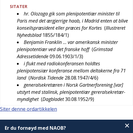
SITATER
hr. Olozaga gik som plenipotentiær minister til
Paris med det ærgjerrige haab, i Madrid enten at blive
konseilspræsident eller præces for Kortes
(
Illustreret
Nyhedsblad
1855/184/1
)
Benjamin Franklin … var amerikansk minister
plenipotentiær ved det franske hoff
(
Grimstad
Adressetidende
09.06.1903/1/3
)
i flukt med radiokonferansen holdtes
plenipotensiær konferanse mellom deltakerne fra 71
land
(
Nordisk Tidende
28.08.1947/4/6
)
generalsekretæren i Norsk Gartnerforening [var]
utstyrt med stalinsk, plenipotentiær gereralsekretær-
myndighet
(
Dagbladet
30.08.1952/9
)
Siter denne ordartikkelen
Er du fornøyd med NAOB?