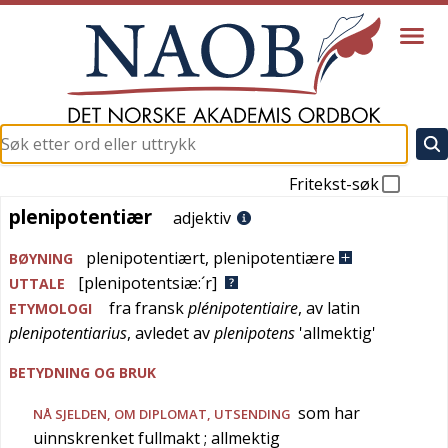
Fritekst-søk
plenipotentiær
plenipotentiær
adjektiv
plenipotentiært
,
plenipotentiære
BØYNING
[plenipotentsiæ:´r]
UTTALE
fra
fransk
plénipotentiaire
, av
latin
ETYMOLOGI
plenipotentiarius
, avledet av
plenipotens
'
allmektig
'
BETYDNING OG BRUK
som har
NÅ SJELDEN
, OM DIPLOMAT, UTSENDING
uinnskrenket fullmakt
; allmektig