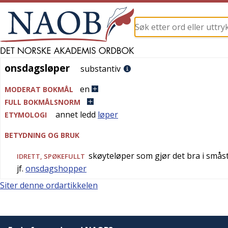
onsdagsløper
onsdagsløper
substantiv
en
MODERAT BOKMÅL
FULL BOKMÅLSNORM
annet ledd
løper
ETYMOLOGI
BETYDNING OG BRUK
skøyteløper som gjør det bra i smås
IDRETT
,
SPØKEFULLT
jf.
onsdagshopper
Siter denne ordartikkelen