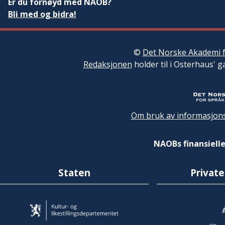
Er du fornøyd med NAOB?
Bli med og bidra!
©
Det Norske Akademi f
Redaksjonen
holder til i Osterhaus' g
Om bruk av informasjons
NAOBs finansielle
Staten
Private