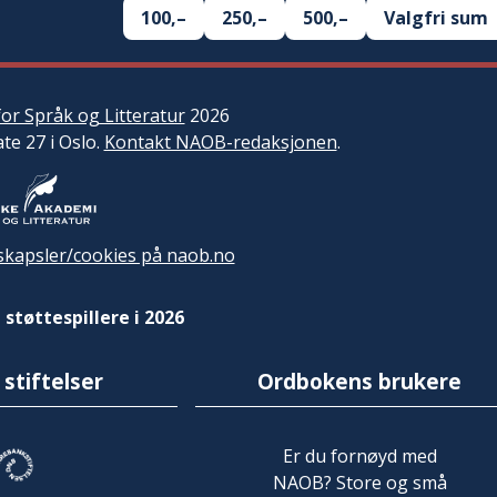
100,–
250,–
500,–
Valgfri sum
or Språk og Litteratur
2026
ate 27 i Oslo.
Kontakt NAOB-redaksjonen
.
kapsler/cookies på naob.no
 støttespillere i 2026
 stiftelser
Ordbokens brukere
Er du fornøyd med
NAOB? Store og små