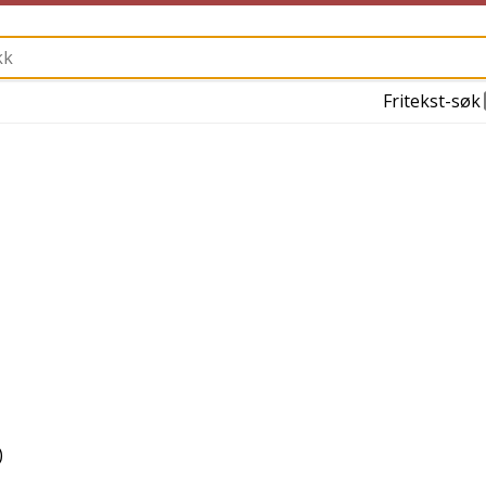
Fritekst-søk
)