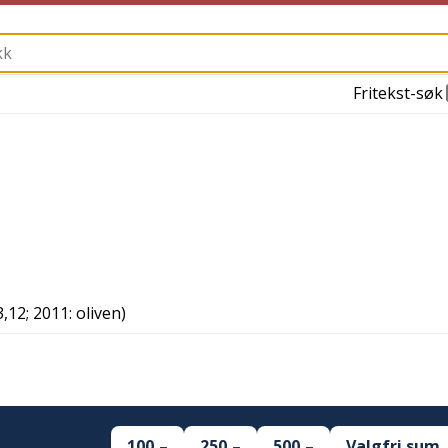
Fritekst-søk
3,12; 2011: oliven
)
100,–
250,–
500,–
Valgfri sum