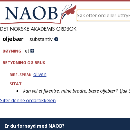
oljebær
oljebær
substantiv
et
BØYNING
BETYDNING OG BRUK
oliven
BIBELSPRÅK
SITAT
kan vel et fikentre, mine brødre, bære oljebær?
(
Jak
Siter denne ordartikkelen
Er du fornøyd med NAOB?