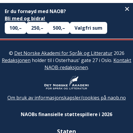
Er du fornøyd med NAOB?
Bli med og bidra!
100,–
250,–
500,–
Valgfri sum
©
Det Norske Akademi for Språk og Litteratur
2026
Redaksjonen
holder til i Osterhaus' gate 27 i Oslo.
Kontakt
NAOB-redaksjonen
.
Om bruk av informasjonskapsler/cookies på naob.no
NAOBs finansielle støttespillere i 2026
Staten