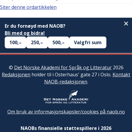
Siter denne ordartikkelen
Er du fornøyd med NAOB?
Bli med og bidra!
100,–
250,–
500,–
Valgfri sum
©
Det Norske Akademi for Språk og Litteratur
2026
Redaksjonen
holder til i Osterhaus' gate 27 i Oslo.
Kontakt
NAOB-redaksjonen
.
Om bruk av informasjonskapsler/cookies på naob.no
NAOBs finansielle støttespillere i 2026