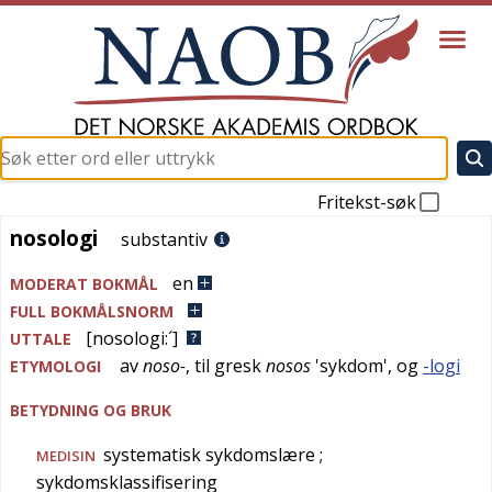
Fritekst-søk
nosologi
nosologi
substantiv
en
MODERAT BOKMÅL
FULL BOKMÅLSNORM
[nosologi:´]
UTTALE
av
noso-
, til
gresk
nosos
'
sykdom
', og
-logi
ETYMOLOGI
BETYDNING OG BRUK
systematisk sykdomslære
;
MEDISIN
sykdomsklassifisering