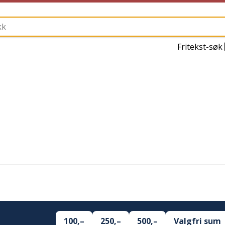
Fritekst-søk
100,–
250,–
500,–
Valgfri sum