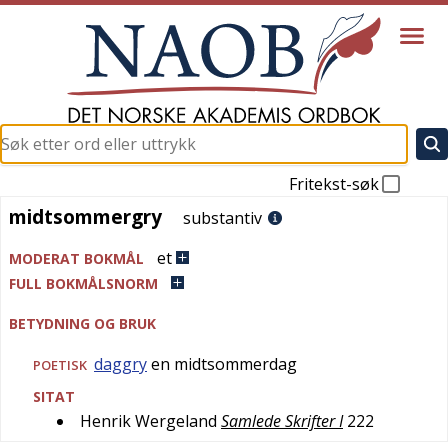
Fritekst-søk
midtsommergry
midtsommergry
substantiv
et
MODERAT BOKMÅL
FULL BOKMÅLSNORM
BETYDNING OG BRUK
daggry
en midtsommerdag
POETISK
SITAT
Henrik Wergeland
Samlede Skrifter I
222