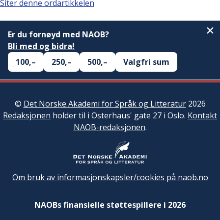
Siter denne ordartikkelen
Er du fornøyd med NAOB?
Bli med og bidra!
100,–
250,–
500,–
Valgfri sum
©
Det Norske Akademi for Språk og Litteratur
2026
Redaksjonen
holder til i Osterhaus' gate 27 i Oslo.
Kontakt
NAOB-redaksjonen
.
Om bruk av informasjonskapsler/cookies på naob.no
NAOBs finansielle støttespillere i 2026