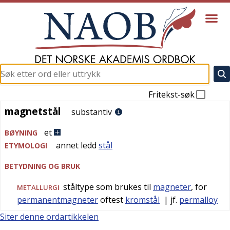
Fritekst-søk
magnetstål
magnetstål
substantiv
et
BØYNING
annet ledd
stål
ETYMOLOGI
BETYDNING OG BRUK
ståltype som brukes til
magneter
, for
METALLURGI
permanentmagneter
oftest
kromstål
| jf.
permalloy
Siter denne ordartikkelen