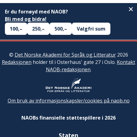
Er du fornøyd med NAOB?
Bli med og bidra!
100,–
250,–
500,–
Valgfri sum
©
Det Norske Akademi for Språk og Litteratur
2026
Redaksjonen
holder til i Osterhaus' gate 27 i Oslo.
Kontakt
NAOB-redaksjonen
.
Om bruk av informasjonskapsler/cookies på naob.no
NAOBs finansielle støttespillere i 2026
Staten