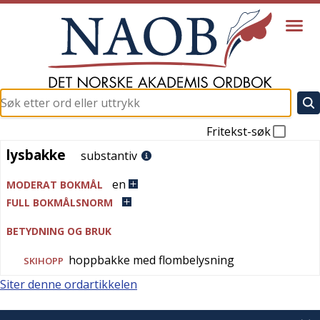
Fritekst-søk
lysbakke
lysbakke
substantiv
en
MODERAT BOKMÅL
FULL BOKMÅLSNORM
BETYDNING OG BRUK
hoppbakke med flombelysning
SKIHOPP
Siter denne ordartikkelen