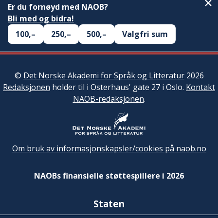
Er du fornøyd med NAOB?
Bli med og bidra!
100,–
250,–
500,–
Valgfri sum
©
Det Norske Akademi for Språk og Litteratur
2026
Redaksjonen
holder til i Osterhaus' gate 27 i Oslo.
Kontakt
NAOB-redaksjonen
.
Om bruk av informasjonskapsler/cookies på naob.no
NAOBs finansielle støttespillere i 2026
Staten