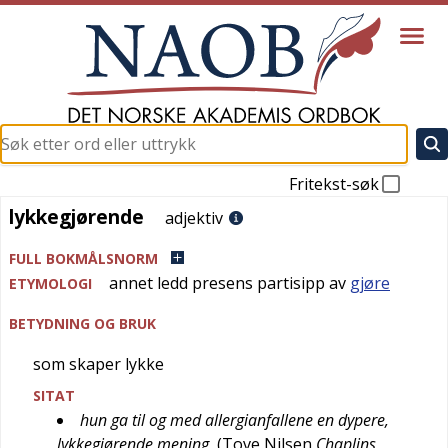
Fritekst-søk
lykkegjørende
lykkegjørende
adjektiv
FULL BOKMÅLSNORM
annet ledd presens partisipp av
gjøre
ETYMOLOGI
BETYDNING OG BRUK
som skaper lykke
SITAT
hun ga til og med allergianfallene en dypere,
lykkegjørende mening
(
Tove Nilsen
Chaplins