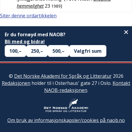
hemmelighet
23
)
1989
Siter denne ordartikkelen
Er du fornøyd med NAOB?
Bli med og bidra!
100,–
250,–
500,–
Valgfri sum
©
Det Norske Akademi for Språk og Litteratur
2026
Redaksjonen
holder til i Osterhaus' gate 27 i Oslo.
Kontakt
NAOB-redaksjonen
.
Om bruk av informasjonskapsler/cookies på naob.no