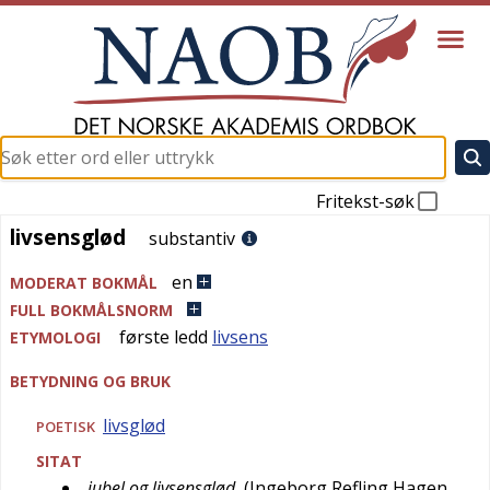
Fritekst-søk
livsensglød
livsensglød
substantiv
en
MODERAT BOKMÅL
FULL BOKMÅLSNORM
første ledd
livsens
ETYMOLOGI
BETYDNING OG BRUK
livsglød
POETISK
SITAT
jubel og livsensglød
(
Ingeborg Refling Hagen