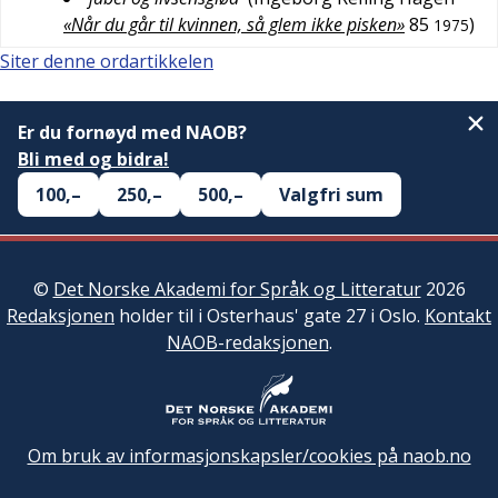
«Når du går til kvinnen, så glem ikke pisken»
85
)
1975
Siter denne ordartikkelen
Er du fornøyd med NAOB?
Bli med og bidra!
100,–
250,–
500,–
Valgfri sum
©
Det Norske Akademi for Språk og Litteratur
2026
Redaksjonen
holder til i Osterhaus' gate 27 i Oslo.
Kontakt
NAOB-redaksjonen
.
Om bruk av informasjonskapsler/cookies på naob.no