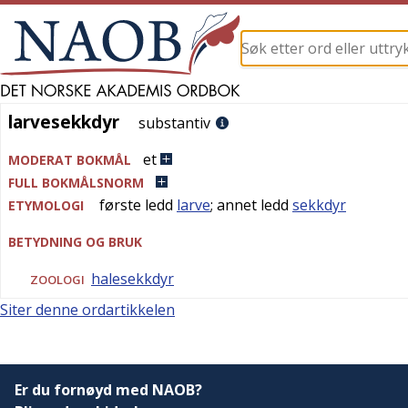
larvesekkdyr
larvesekkdyr
substantiv
et
MODERAT BOKMÅL
FULL BOKMÅLSNORM
første ledd
larve
; annet ledd
sekkdyr
ETYMOLOGI
BETYDNING OG BRUK
halesekkdyr
ZOOLOGI
Siter denne ordartikkelen
Er du fornøyd med NAOB?