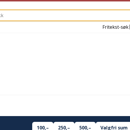
Fritekst-søk
100,–
250,–
500,–
Valgfri sum