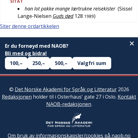
SITAT
han lot pakke mange lærtrukne reisekister
(
Sissel
Lange-Nielsen
Guds død
128
)
1989
Siter denne ordartikkelen
Er du fornøyd med NAOB?
Bli med og bidra!
100,–
250,–
500,–
Valgfri sum
©
Det Norske Akademi for Språk og Litteratur
2026
Redaksjonen
holder til i Osterhaus' gate 27 i Oslo.
Kontakt
NAOB-redaksjonen
.
Om bruk av informasjonskapsler/cookies på naob.no