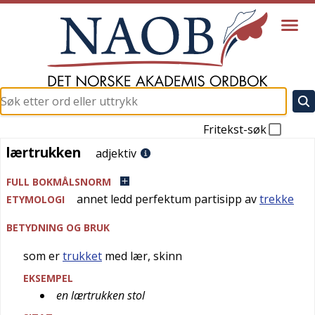
Fritekst-søk
lærtrukken
lærtrukken
adjektiv
FULL BOKMÅLSNORM
annet ledd perfektum partisipp av
trekke
ETYMOLOGI
BETYDNING OG BRUK
som er
trukket
med lær, skinn
EKSEMPEL
en lærtrukken stol