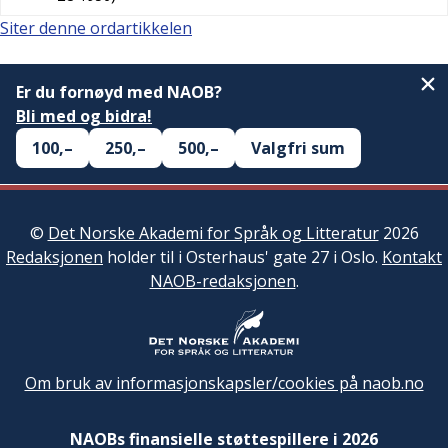
Siter denne ordartikkelen
Er du fornøyd med NAOB?
Bli med og bidra!
100,–
250,–
500,–
Valgfri sum
©
Det Norske Akademi for Språk og Litteratur
2026
Redaksjonen
holder til i Osterhaus' gate 27 i Oslo.
Kontakt
NAOB-redaksjonen
.
Om bruk av informasjonskapsler/cookies på naob.no
NAOBs finansielle støttespillere i 2026