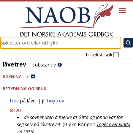
Fritekst-søk
låvetrev
låvetrev
substantiv
et
BØYNING
BETYDNING OG BRUK
trev
på låve
| jf.
høytrev
SITAT
de sovnet uten å merke at Gitta og Johan var for
seg selv på låvetrevet
(
Bjørn Rongen
Toget over vidda
28
)
1956