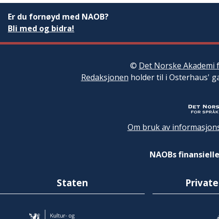
Er du fornøyd med NAOB?
Bli med og bidra!
©
Det Norske Akademi f
Redaksjonen
holder til i Osterhaus' g
Om bruk av informasjons
NAOBs finansielle
Staten
Private