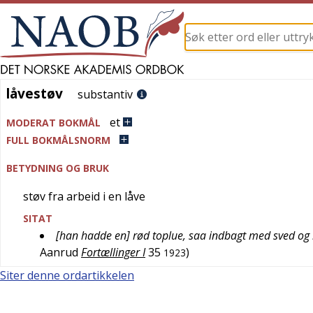
låvestøv
låvestøv
substantiv
et
MODERAT BOKMÅL
FULL BOKMÅLSNORM
BETYDNING OG BRUK
støv fra arbeid i en låve
SITAT
[han hadde en] rød toplue, saa indbagt med sved og la
Aanrud
Fortællinger I
35
)
1923
Siter denne ordartikkelen