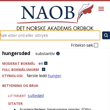
Fritekst-søk
hungersdød
hungersdød
substantiv
en
MODERAT BOKMÅL
FULL BOKMÅLSNORM
første ledd
hunger
ETYMOLOGI
BETYDNING OG BRUK
sultedød
LITTERÆRT
SITATER
hungersdødens langsomme pinsler
(
Otto