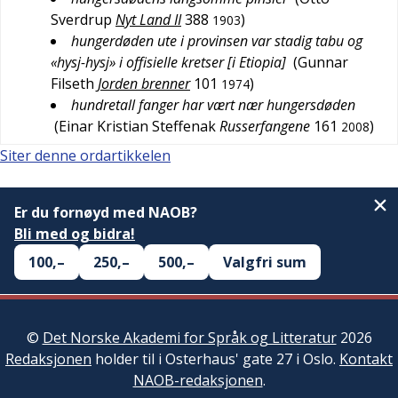
Sverdrup
Nyt Land II
388
)
1903
hungerdøden ute i provinsen var stadig tabu og
«hysj-hysj» i offisielle kretser [i Etiopia]
(
Gunnar
Filseth
Jorden brenner
101
)
1974
hundretall fanger har vært nær hungersdøden
(
Einar Kristian Steffenak
Russerfangene
161
)
2008
Siter denne ordartikkelen
Er du fornøyd med NAOB?
Bli med og bidra!
100,–
250,–
500,–
Valgfri sum
©
Det Norske Akademi for Språk og Litteratur
2026
Redaksjonen
holder til i Osterhaus' gate 27 i Oslo.
Kontakt
NAOB-redaksjonen
.