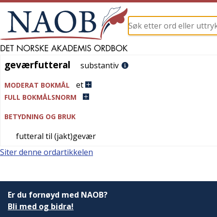
geværfutteral
geværfutteral
substantiv
et
MODERAT BOKMÅL
FULL BOKMÅLSNORM
BETYDNING OG BRUK
futteral til (jakt)gevær
Siter denne ordartikkelen
Er du fornøyd med NAOB?
Bli med og bidra!