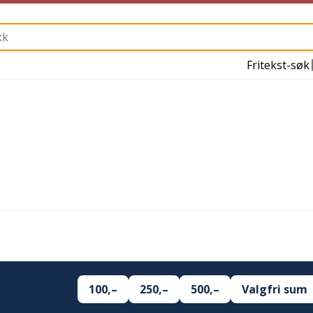
Fritekst-søk
100,–
250,–
500,–
Valgfri sum