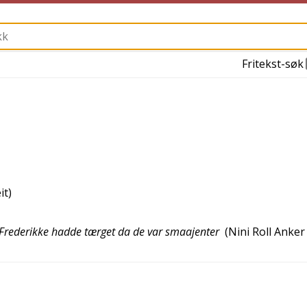
Fritekst-søk
it)
g Frederikke hadde tærget da de var smaajenter
(
Nini Roll Anker