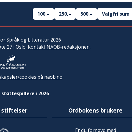
100,–
250,–
500,–
Valgfri sum
or Språk og Litteratur
2026
ate 27 i Oslo.
Kontakt NAOB-redaksjonen
.
kapsler/cookies på naob.no
 støttespillere i 2026
 stiftelser
Ordbokens brukere
Er du fornøyd med