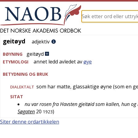
geitøyd
geitøyd
adjektiv
geitøyd
BØYNING
annet ledd avledet av
øye
ETYMOLOGI
BETYDNING OG BRUK
som har matte, glassaktige øyne (som en ge
DIALEKTALT
SITAT
nu var rosen fra Havsten gjeitøid som kallen, hun o
Søgaten
20
)
1923
Siter denne ordartikkelen