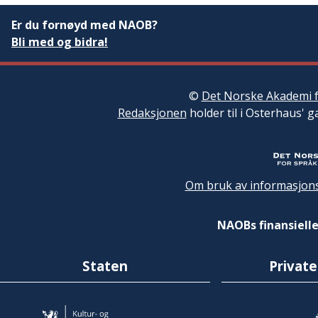
Er du fornøyd med NAOB?
Bli med og bidra!
©
Det Norske Akademi f
Redaksjonen
holder til i Osterhaus' g
Om bruk av informasjons
NAOBs finansielle
Staten
Private