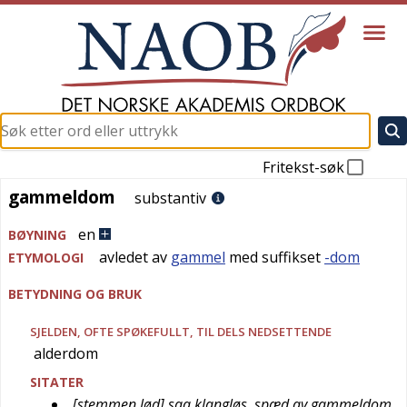
Fritekst-søk
gammeldom
gammeldom
substantiv
en
BØYNING
avledet av
gammel
med suffikset
-dom
ETYMOLOGI
BETYDNING OG BRUK
SJELDEN
, OFTE
SPØKEFULLT
, TIL DELS
NEDSETTENDE
alderdom
SITATER
[stemmen lød] saa klangløs, spæd av gammeldom