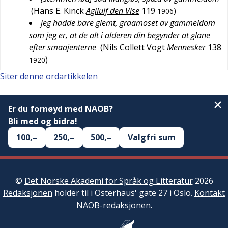
(
Hans E. Kinck
Agilulf den Vise
119
)
1906
jeg hadde bare glemt, graamoset av gammeldom
som jeg er, at de alt i alderen din begynder at glane
efter smaajenterne
(
Nils Collett Vogt
Mennesker
138
)
1920
Siter denne ordartikkelen
Er du fornøyd med NAOB?
Bli med og bidra!
100,–
250,–
500,–
Valgfri sum
©
Det Norske Akademi for Språk og Litteratur
2026
Redaksjonen
holder til i Osterhaus' gate 27 i Oslo.
Kontakt
NAOB-redaksjonen
.