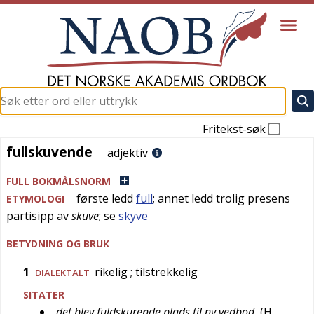
Fritekst-søk
fullskuvende
fullskuvende
adjektiv
FULL BOKMÅLSNORM
første ledd
full
; annet ledd trolig presens
ETYMOLOGI
partisipp av
skuve
; se
skyve
BETYDNING OG BRUK
1
rikelig
; tilstrekkelig
DIALEKTALT
SITATER
det blev fuldskurende plads til ny vedbod
(
H.