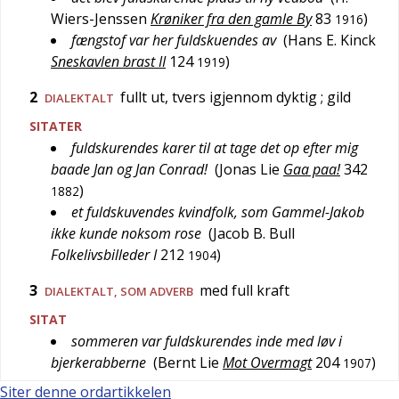
Wiers-Jenssen
Krøniker fra den gamle By
83
)
1916
fængstof var her fuldskuendes av
(
Hans E. Kinck
Sneskavlen brast II
124
)
1919
2
fullt ut, tvers igjennom dyktig
; gild
DIALEKTALT
SITATER
fuldskurendes karer til at tage det op efter mig
baade Jan og Jan Conrad!
(
Jonas Lie
Gaa paa!
342
)
1882
et fuldskuvendes kvindfolk, som Gammel-Jakob
ikke kunde noksom rose
(
Jacob B. Bull
Folkelivsbilleder I
212
)
1904
3
med full kraft
DIALEKTALT
, SOM ADVERB
SITAT
sommeren var fuldskurendes inde med løv i
bjerkerabberne
(
Bernt Lie
Mot Overmagt
204
)
1907
Siter denne ordartikkelen