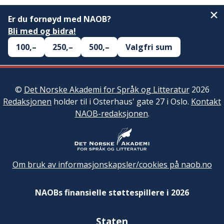
Er du fornøyd med NAOB?
Bli med og bidra!
100,–
250,–
500,–
Valgfri sum
©
Det Norske Akademi for Språk og Litteratur
2026
Redaksjonen
holder til i Osterhaus' gate 27 i Oslo.
Kontakt
NAOB-redaksjonen
.
Om bruk av informasjonskapsler/cookies på naob.no
NAOBs finansielle støttespillere i 2026
Staten