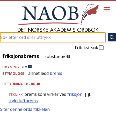
Fritekst-søk
friksjonsbrems
friksjonsbrems
substantiv
en
BØYNING
annet ledd
brems
ETYMOLOGI
BETYDNING OG BRUK
brems som virker ved
friksjon
| jf.
TEKNIKK
trykkluftbrems
Siter denne ordartikkelen