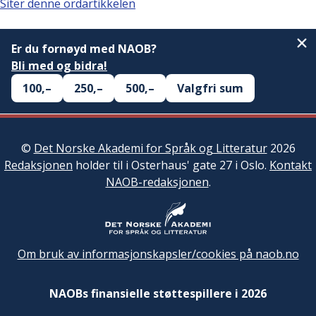
Siter denne ordartikkelen
Er du fornøyd med NAOB?
Bli med og bidra!
100,–
250,–
500,–
Valgfri sum
©
Det Norske Akademi for Språk og Litteratur
2026
Redaksjonen
holder til i Osterhaus' gate 27 i Oslo.
Kontakt
NAOB-redaksjonen
.
Om bruk av informasjonskapsler/cookies på naob.no
NAOBs finansielle støttespillere i 2026