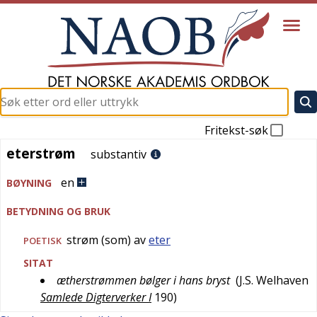
Fritekst-søk
eterstrøm
eterstrøm
substantiv
en
BØYNING
BETYDNING OG BRUK
strøm (som) av
eter
POETISK
SITAT
ætherstrømmen bølger i hans bryst
(
J.S. Welhaven
Samlede Digterverker I
190
)