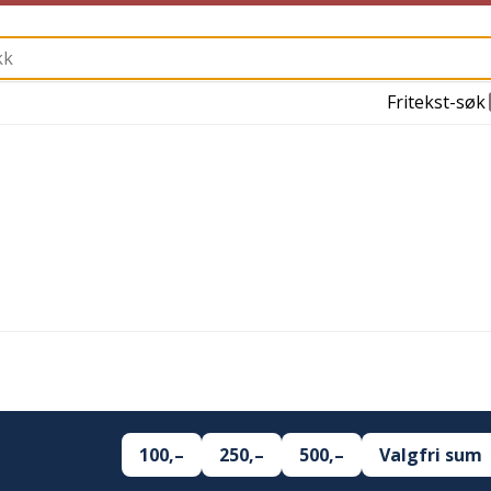
Fritekst-søk
100,–
250,–
500,–
Valgfri sum