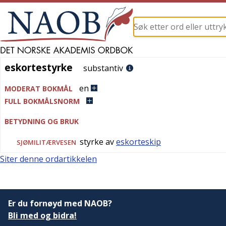
eskortestyrke
eskortestyrke
substantiv
en
MODERAT BOKMÅL
FULL BOKMÅLSNORM
BETYDNING OG BRUK
styrke av
eskorteskip
SJØMILITÆRVESEN
Siter denne ordartikkelen
Er du fornøyd med NAOB?
Bli med og bidra!