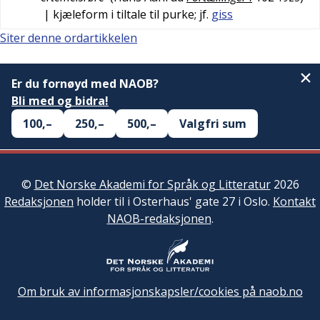
| kjæleform i tiltale til purke; jf.
giss
Siter denne ordartikkelen
Er du fornøyd med NAOB?
Bli med og bidra!
100,–
250,–
500,–
Valgfri sum
©
Det Norske Akademi for Språk og Litteratur
2026
Redaksjonen
holder til i Osterhaus' gate 27 i Oslo.
Kontakt
NAOB-redaksjonen
.
Om bruk av informasjonskapsler/cookies på naob.no