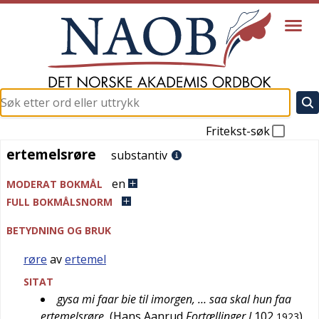
Fritekst-søk
ertemelsrøre
ertemelsrøre
substantiv
en
MODERAT BOKMÅL
FULL BOKMÅLSNORM
BETYDNING OG BRUK
røre
av
ertemel
SITAT
gysa mi faar bie til imorgen, … saa skal hun faa
ertemelsrøre
(
Hans Aanrud
Fortællinger I
102
)
1923