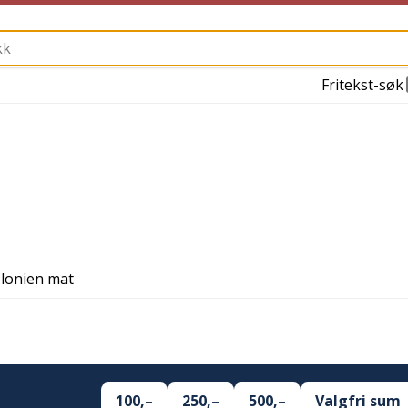
Fritekst-søk
kolonien mat
100,–
250,–
500,–
Valgfri sum