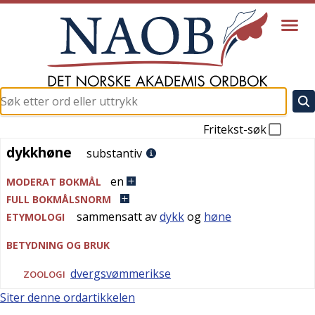
Fritekst-søk
dykkhøne
dykkhøne
substantiv
en
MODERAT BOKMÅL
FULL BOKMÅLSNORM
sammensatt av
dykk
og
høne
ETYMOLOGI
BETYDNING OG BRUK
dvergsvømmerikse
ZOOLOGI
Siter denne ordartikkelen