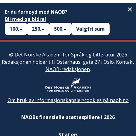
Er du fornøyd med NAOB?
Bli med og bidra!
100,–
250,–
500,–
Valgfri sum
©
Det Norske Akademi for Språk og Litteratur
2026
Redaksjonen
holder til i Osterhaus' gate 27 i Oslo.
Kontakt
NAOB-redaksjonen
.
Om bruk av informasjonskapsler/cookies på naob.no
NAOBs finansielle støttespillere i 2026
Staten