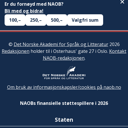
Er du fornøyd med NAOB?
Bli med og bidra!
100,–
250,–
500,–
Valgfri sum
©
Det Norske Akademi for Språk og Litteratur
2026
Redaksjonen
holder til i Osterhaus' gate 27 i Oslo.
Kontakt
NAOB-redaksjonen
.
Om bruk av informasjonskapsler/cookies på naob.no
NAOBs finansielle støttespillere i 2026
Staten