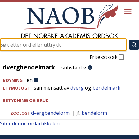
Fritekst-søk
dvergbendelmark
dvergbendelmark
substantiv
en
BØYNING
sammensatt av
dverg
og
bendelmark
ETYMOLOGI
BETYDNING OG BRUK
dvergbendelorm
| jf.
bendelorm
ZOOLOGI
Siter denne ordartikkelen