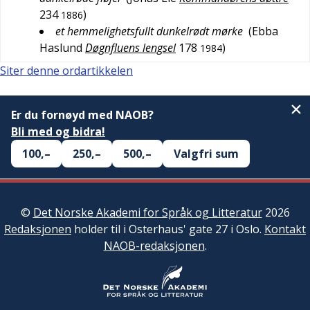
234
)
1886
et hemmelighetsfullt dunkelrødt mørke
(
Ebba
Haslund
Døgnfluens lengsel
178
)
1984
Siter denne ordartikkelen
Er du fornøyd med NAOB?
Bli med og bidra!
100,–
250,–
500,–
Valgfri sum
©
Det Norske Akademi for Språk og Litteratur
2026
Redaksjonen
holder til i Osterhaus' gate 27 i Oslo.
Kontakt
NAOB-redaksjonen
.