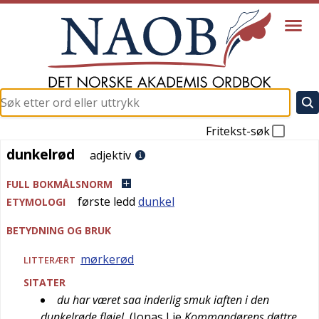
Fritekst-søk
dunkelrød
dunkelrød
adjektiv
FULL BOKMÅLSNORM
første ledd
dunkel
ETYMOLOGI
BETYDNING OG BRUK
mørkerød
LITTERÆRT
SITATER
du har været saa inderlig smuk iaften i den
dunkelrøde fløjel
(
Jonas Lie
Kommandørens døttre