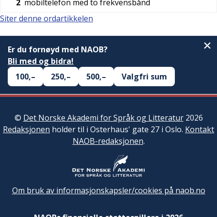
2
mobiltelefon med to frekvensbånd
Siter denne ordartikkelen
Er du fornøyd med NAOB?
Bli med og bidra!
100,–
250,–
500,–
Valgfri sum
©
Det Norske Akademi for Språk og Litteratur
2026
Redaksjonen
holder til i Osterhaus' gate 27 i Oslo.
Kontakt
NAOB-redaksjonen
.
Om bruk av informasjonskapsler/cookies på naob.no