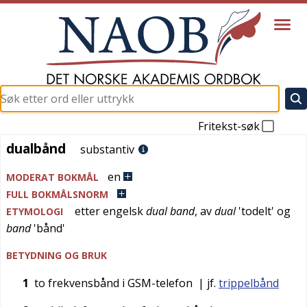
Fritekst-søk
dualbånd
dualbånd
substantiv
en
MODERAT BOKMÅL
FULL BOKMÅLSNORM
etter
engelsk
dual band
, av
dual
'
todelt
' og
ETYMOLOGI
band
'
bånd
'
BETYDNING OG BRUK
1
to frekvensbånd i GSM-telefon
| jf.
trippelbånd