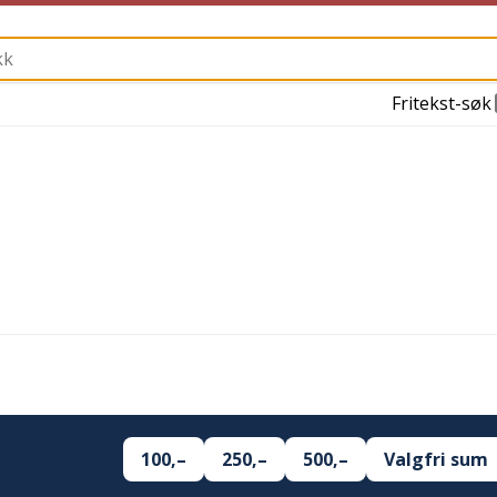
Fritekst-søk
100,–
250,–
500,–
Valgfri sum