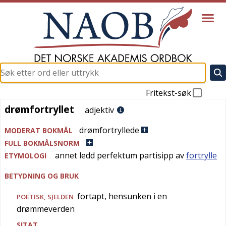
Fritekst-søk
drømfortryllet
drømfortryllet
adjektiv
drømfortryllede
MODERAT BOKMÅL
FULL BOKMÅLSNORM
annet ledd perfektum partisipp av
fortrylle
ETYMOLOGI
BETYDNING OG BRUK
fortapt, hensunken i en
POETISK
,
SJELDEN
drømmeverden
SITAT