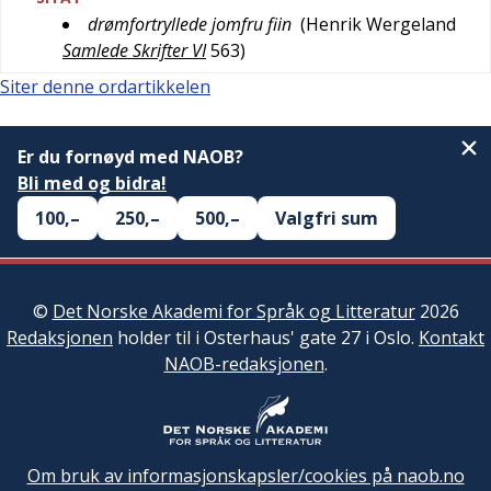
drømfortryllede jomfru fiin
(
Henrik Wergeland
Samlede Skrifter VI
563
)
Siter denne ordartikkelen
Er du fornøyd med NAOB?
Bli med og bidra!
100,–
250,–
500,–
Valgfri sum
©
Det Norske Akademi for Språk og Litteratur
2026
Redaksjonen
holder til i Osterhaus' gate 27 i Oslo.
Kontakt
NAOB-redaksjonen
.
Om bruk av informasjonskapsler/cookies på naob.no