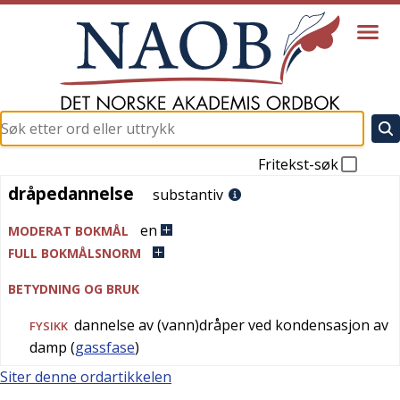
Fritekst-søk
dråpedannelse
dråpedannelse
substantiv
en
MODERAT BOKMÅL
FULL BOKMÅLSNORM
BETYDNING OG BRUK
dannelse av (vann)dråper ved kondensasjon av
FYSIKK
damp (
gassfase
)
Siter denne ordartikkelen