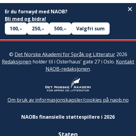
Er du fornøyd med NAOB?
Bli med og bidra!
100,–
250,–
500,–
Valgfri sum
©
Det Norske Akademi for Språk og Litteratur
2026
Redaksjonen
holder til i Osterhaus' gate 27 i Oslo.
Kontakt
NAOB-redaksjonen
.
Om bruk av informasjonskapsler/cookies på naob.no
NAOBs finansielle støttespillere i 2026
Staten