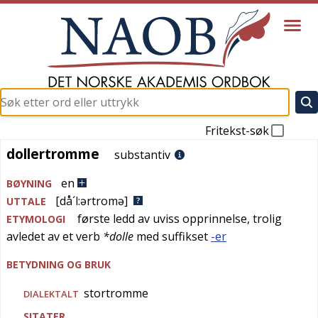
Fritekst-søk
dollertromme
dollertromme
substantiv
en
BØYNING
[då´l:ərtromə]
UTTALE
første ledd av uviss opprinnelse, trolig
ETYMOLOGI
avledet av et verb
*dolle
med suffikset
-er
BETYDNING OG BRUK
stortromme
DIALEKTALT
SITATER