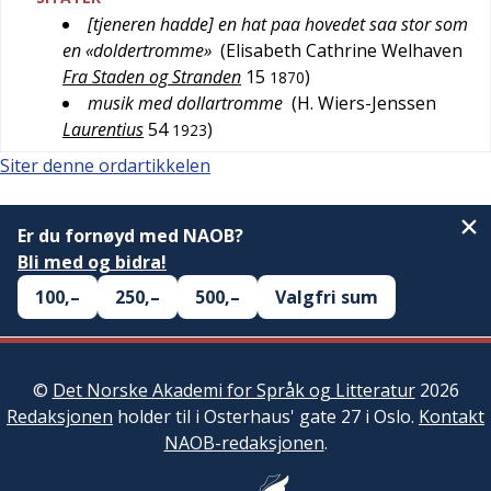
[tjeneren hadde] en hat paa hovedet saa stor som
en «doldertromme»
(
Elisabeth Cathrine Welhaven
Fra Staden og Stranden
15
)
1870
musik med dollartromme
(
H. Wiers-Jenssen
Laurentius
54
)
1923
Siter denne ordartikkelen
Er du fornøyd med NAOB?
Bli med og bidra!
100,–
250,–
500,–
Valgfri sum
©
Det Norske Akademi for Språk og Litteratur
2026
Redaksjonen
holder til i Osterhaus' gate 27 i Oslo.
Kontakt
NAOB-redaksjonen
.