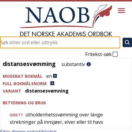
Fritekst-søk
distansesvømming
distansesvømming
substantiv
en
MODERAT BOKMÅL
FULL BOKMÅLSNORM
distansesvømning
VARIANT
BETYDNING OG BRUK
utholdenhetssvømming over lange
IDRETT
strekninger på innsjøer, elver eller til havs
Siter denne ordartikkelen