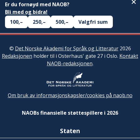
Er du fornøyd med NAOB?
Bli med og bidra!
100,–
250,–
500,–
Valgfri sum
©
Det Norske Akademi for Språk og Litteratur
2026
Redaksjonen
holder til i Osterhaus' gate 27 i Oslo.
Kontakt
NAOB-redaksjonen
.
Om bruk av informasjonskapsler/cookies på naob.no
NAOBs finansielle støttespillere i 2026
Staten