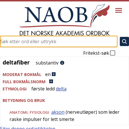
Fritekst-søk
deltafiber
deltafiber
substantiv
en
MODERAT BOKMÅL
FULL BOKMÅLSNORM
første ledd
delta
ETYMOLOGI
BETYDNING OG BRUK
akson
(nerveutløper) som leder
ANATOMI
,
FYSIOLOGI
raske impulser for lett smerte
Siter denne ordartikkelen