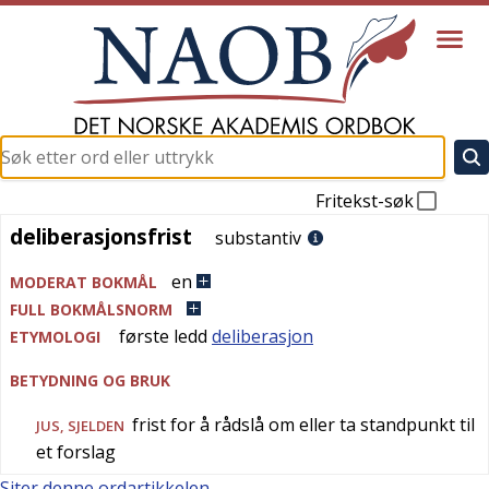
Fritekst-søk
deliberasjonsfrist
deliberasjonsfrist
substantiv
en
MODERAT BOKMÅL
FULL BOKMÅLSNORM
første ledd
deliberasjon
ETYMOLOGI
BETYDNING OG BRUK
frist for å rådslå om eller ta standpunkt til
JUS
,
SJELDEN
et forslag
Siter denne ordartikkelen