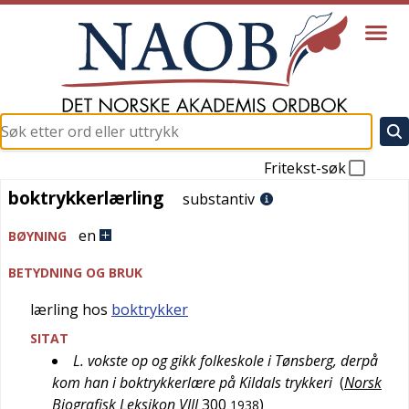
Fritekst-søk
boktrykkerlærling
boktrykkerlærling
substantiv
en
BØYNING
BETYDNING OG BRUK
lærling hos
boktrykker
SITAT
L. vokste op og gikk folkeskole i Tønsberg, derpå
kom han i boktrykkerlære på Kildals trykkeri
(
Norsk
Biografisk Leksikon VIII
300
)
1938