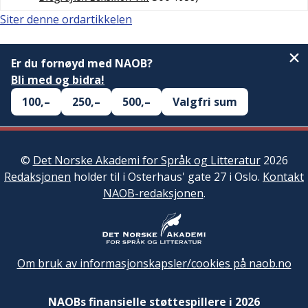
Siter denne ordartikkelen
Er du fornøyd med NAOB?
Bli med og bidra!
100,–
250,–
500,–
Valgfri sum
©
Det Norske Akademi for Språk og Litteratur
2026
Redaksjonen
holder til i Osterhaus' gate 27 i Oslo.
Kontakt
NAOB-redaksjonen
.
Om bruk av informasjonskapsler/cookies på naob.no
NAOBs finansielle støttespillere i 2026