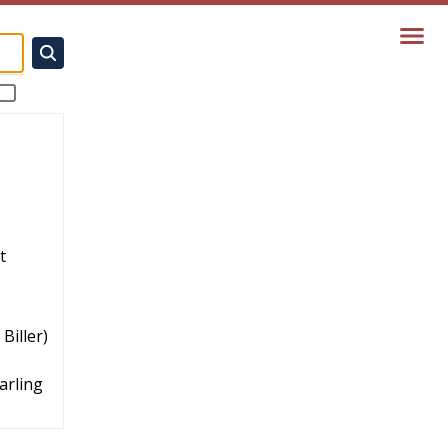
t
 Biller
)
arling