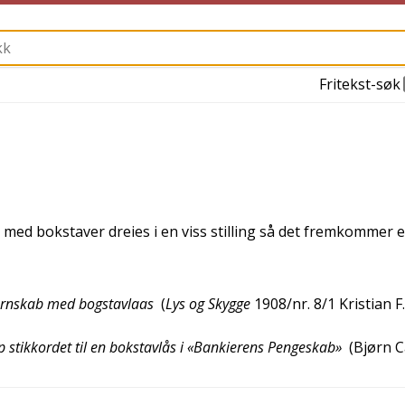
Fritekst-søk
med bokstaver dreies i en viss stilling så det fremkommer e
t jernskab med bogstavlaas
(
Lys og Skygge
1908/nr. 8/1
Kristian F.
p stikkordet til en bokstavlås i «Bankierens Pengeskab»
(
Bjørn C