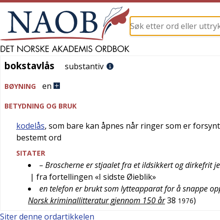
bokstavlås
bokstavlås
substantiv
en
BØYNING
BETYDNING OG BRUK
kodelås
, som bare kan åpnes når ringer som er forsynt 
bestemt ord
SITATER
– Broscherne er stjaalet fra et ildsikkert og dirkefri
| fra fortellingen «I sidste Øieblik»
en telefon er brukt som lytteapparat for å snappe op
Norsk kriminallitteratur gjennom 150 år
38
)
1976
Siter denne ordartikkelen