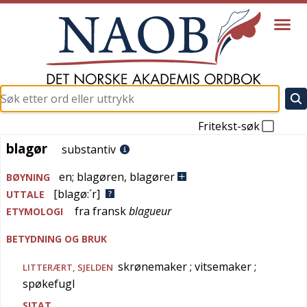
Fritekst-søk
blagør
blagør
substantiv
en
;
blagøren
,
blagører
BØYNING
[blagø:´r]
UTTALE
fra
fransk
blagueur
ETYMOLOGI
BETYDNING OG BRUK
skrønemaker
; vitsemaker
;
LITTERÆRT
,
SJELDEN
spøkefugl
SITAT