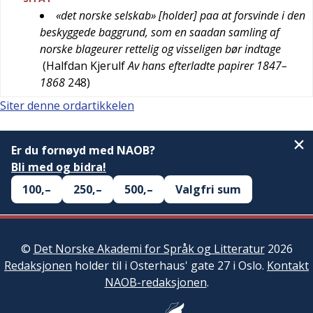
«det norske selskab» [holder] paa at forsvinde i den
beskyggede baggrund, som en saadan samling af
norske blageurer rettelig og visseligen bør indtage
(
Halfdan Kjerulf
Av hans efterladte papirer 1847–
1868
248
)
Siter denne ordartikkelen
Er du fornøyd med NAOB?
Bli med og bidra!
100,–
250,–
500,–
Valgfri sum
©
Det Norske Akademi for Språk og Litteratur
2026
Redaksjonen
holder til i Osterhaus' gate 27 i Oslo.
Kontakt
NAOB-redaksjonen
.