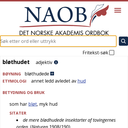
Fritekst-søk
bløthudet
bløthudet
adjektiv
bløthudede
BØYNING
annet ledd avledet av
hud
ETYMOLOGI
BETYDNING OG BRUK
som har
bløt
, myk hud
SITATER
de mere blødhudede insektarter af tovingernes
orden
(
Naturen
1908/190
)