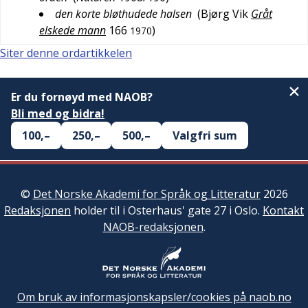
den korte bløthudede halsen
(
Bjørg Vik
Gråt
elskede mann
166
)
1970
Siter denne ordartikkelen
Er du fornøyd med NAOB?
Bli med og bidra!
100,–
250,–
500,–
Valgfri sum
©
Det Norske Akademi for Språk og Litteratur
2026
Redaksjonen
holder til i Osterhaus' gate 27 i Oslo.
Kontakt
NAOB-redaksjonen
.
Om bruk av informasjonskapsler/cookies på naob.no