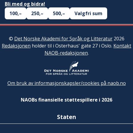
Bli med og bidra!
100,–
250,–
500,–
Valgfri sum
©
Det Norske Akademi for Språk og Litteratur
2026
Redaksjonen
holder til i Osterhaus' gate 27 i Oslo.
Kontakt
NAOB-redaksjonen
.
Om bruk av informasjonskapsler/cookies på naob.no
NAOBs finansielle støttespillere i 2026
Staten