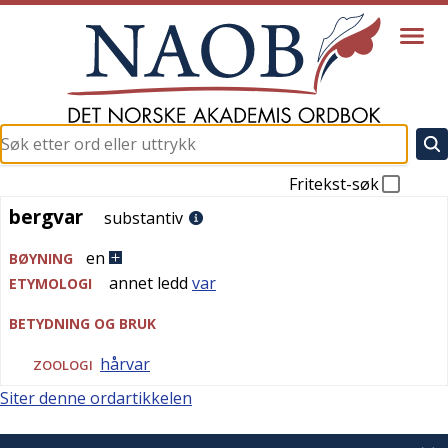
Fritekst-søk
bergvar
bergvar
substantiv
en
BØYNING
annet ledd
var
ETYMOLOGI
BETYDNING OG BRUK
hårvar
ZOOLOGI
Siter denne ordartikkelen