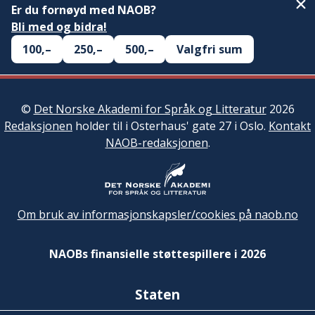
Er du fornøyd med NAOB?
Bli med og bidra!
100,–
250,–
500,–
Valgfri sum
©
Det Norske Akademi for Språk og Litteratur
2026
Redaksjonen
holder til i Osterhaus' gate 27 i Oslo.
Kontakt
NAOB-redaksjonen
.
Om bruk av informasjonskapsler/cookies på naob.no
NAOBs finansielle støttespillere i 2026
Staten