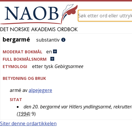
bergarmé
bergarmé
substantiv
en
MODERAT BOKMÅL
FULL BOKMÅLSNORM
etter
tysk
Gebirgsarmee
ETYMOLOGI
BETYDNING OG BRUK
armé av
alpejegere
SITAT
den 20. bergarmé var Hitlers yndlingsarmé, rekrutter
(1994)
9
)
Siter denne ordartikkelen