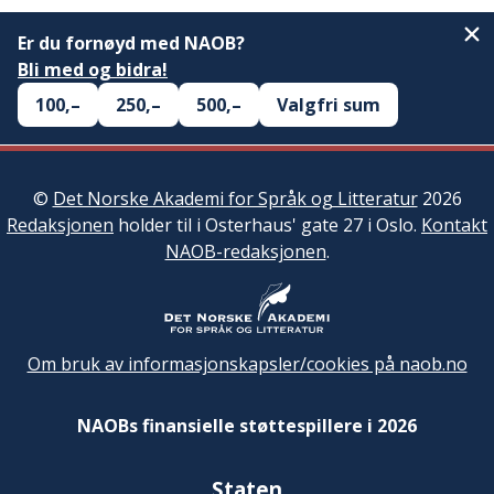
Er du fornøyd med NAOB?
Bli med og bidra!
100,–
250,–
500,–
Valgfri sum
©
Det Norske Akademi for Språk og Litteratur
2026
Redaksjonen
holder til i Osterhaus' gate 27 i Oslo.
Kontakt
NAOB-redaksjonen
.
Om bruk av informasjonskapsler/cookies på naob.no
NAOBs finansielle støttespillere i 2026
Staten