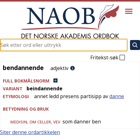
Fritekst-søk
bendannende
bendannende
adjektiv
FULL BOKMÅLSNORM
beindannende
VARIANT
annet ledd presens partisipp av
danne
ETYMOLOGI
BETYDNING OG BRUK
som danner ben
MEDISIN
, OM CELLER, VEV
Siter denne ordartikkelen